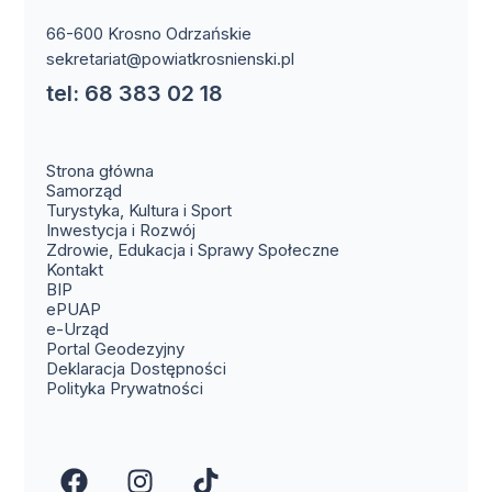
66-600 Krosno Odrzańskie
sekretariat@powiatkrosnienski.pl
tel: 68 383 02 18
Strona główna
Samorząd
Turystyka, Kultura i Sport
Inwestycja i Rozwój
Zdrowie, Edukacja i Sprawy Społeczne
(otwiera się w nowym oknie)
Kontakt
(otwiera się w nowym oknie)
BIP
(otwiera się w nowym oknie)
ePUAP
(otwiera się w nowym oknie)
e-Urząd
(otwiera się w nowym oknie)
Portal Geodezyjny
Deklaracja Dostępności
Polityka Prywatności