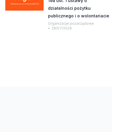
19a ust. 1 ustawy o
działalności pożytku
publicznego i o wolontariacie
Organizacje pozarządowe
28/07/2026