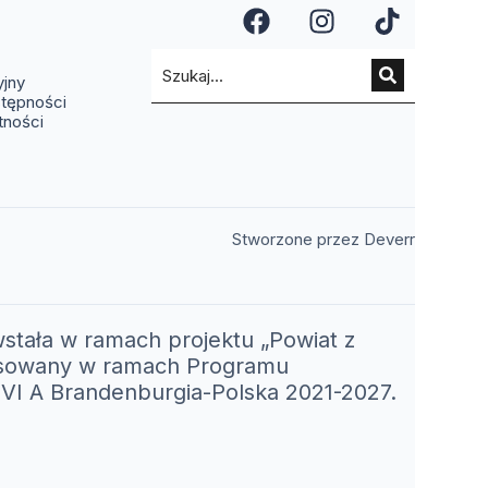
a się w nowym oknie)
ię w nowym oknie)
(otwiera się w n
(otwiera si
(otwier
a się w nowym oknie)
ra się w nowym oknie)
(otwiera się w nowym oknie)
yjny
stępności
tności
(otwiera 
Stworzone przez Deverr
stała w ramach projektu „Powiat z
nansowany w ramach Programu
I A Brandenburgia-Polska 2021-2027.