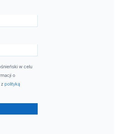
śnieński w celu
rmacji o
e z
polityką