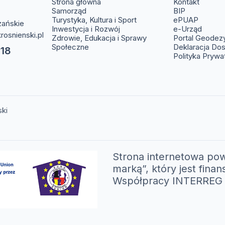
(otwier
Strona główna
Kontakt
(otwiera s
Samorząd
BIP
(otwier
Turystyka, Kultura i Sport
ePUAP
zańskie
(otwie
Inwestycja i Rozwój
e-Urząd
rosnienski.pl
Zdrowie, Edukacja i Sprawy
Portal Geodez
Społeczne
Deklaracja Do
 18
Polityka Prywa
ski
Strona internetowa pow
marką”, który jest fi
Współpracy INTERREG V