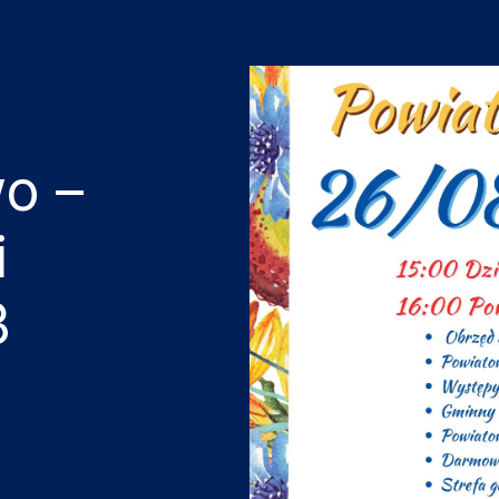
o –
i
3