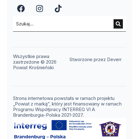
(otwiera się w nowym oknie)
(otwiera się w nowym okn
(otwiera się w nowy
Wszystkie prawa
(otwier
Stworzone przez Deverr
zastrzeżone © 2026
Powiat Krośnieński
Strona internetowa powstała w ramach projektu
„Powiat z marką”, który jest finansowany w ramach
Programu Współpracy INTERREG VI A
Brandenburgia-Polska 2021-2027.