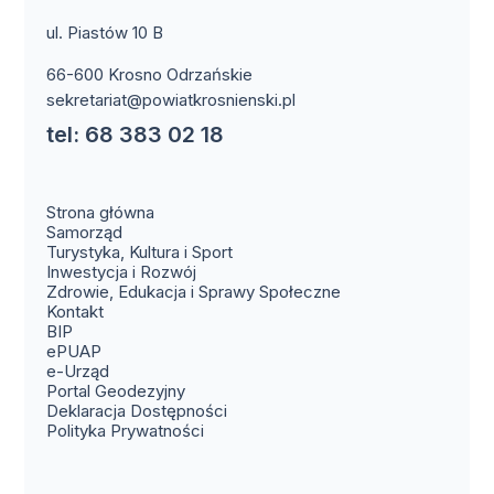
ul. Piastów 10 B
66-600 Krosno Odrzańskie
sekretariat@powiatkrosnienski.pl
tel: 68 383 02 18
Strona główna
Samorząd
Turystyka, Kultura i Sport
Inwestycja i Rozwój
Zdrowie, Edukacja i Sprawy Społeczne
(otwiera się w nowym oknie)
Kontakt
(otwiera się w nowym oknie)
BIP
(otwiera się w nowym oknie)
ePUAP
(otwiera się w nowym oknie)
e-Urząd
(otwiera się w nowym oknie)
Portal Geodezyjny
Deklaracja Dostępności
Polityka Prywatności