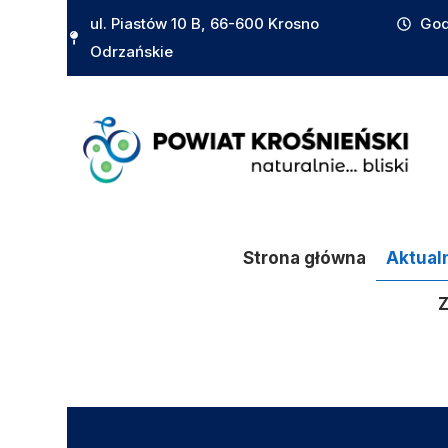
do
ul. Piastów 10 B, 66-600 Krosno
God
treści
Odrzańskie
Strona główna
Aktual
Z