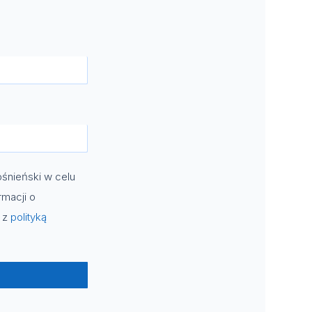
śnieński w celu
rmacji o
e z
polityką