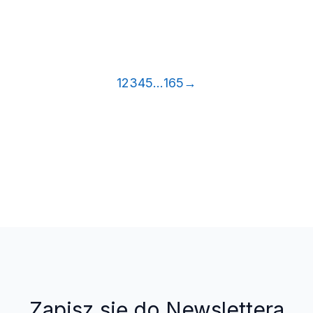
1
2
3
4
5
…
165
→
Zapisz się do Newslettera