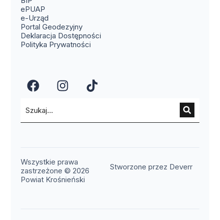
BIP
(otwiera się w nowym oknie)
ePUAP
(otwiera się w nowym oknie)
e-Urząd
(otwiera się w nowym oknie)
Portal Geodezyjny
Deklaracja Dostępności
Polityka Prywatności
(otwiera się w nowym oknie)
(otwiera się w nowym okn
(otwiera się w nowy
Wszystkie prawa
(otwier
Stworzone przez Deverr
zastrzeżone © 2026
Powiat Krośnieński