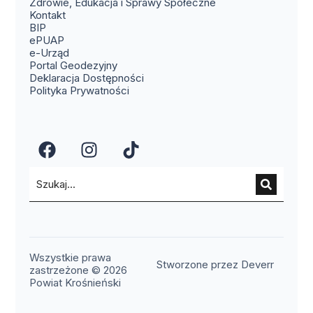
Zdrowie, Edukacja i Sprawy Społeczne
(otwiera się w nowym oknie)
Kontakt
(otwiera się w nowym oknie)
BIP
(otwiera się w nowym oknie)
ePUAP
(otwiera się w nowym oknie)
e-Urząd
(otwiera się w nowym oknie)
Portal Geodezyjny
Deklaracja Dostępności
Polityka Prywatności
(otwiera się w nowym oknie)
(otwiera się w nowym okn
(otwiera się w nowy
Wszystkie prawa
(otwier
Stworzone przez Deverr
zastrzeżone © 2026
Powiat Krośnieński