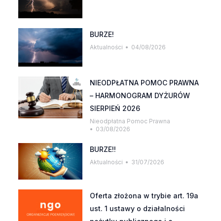
BURZE!
Aktualności
04/08/2026
NIEODPŁATNA POMOC PRAWNA
– HARMONOGRAM DYŻURÓW
SIERPIEŃ 2026
Nieodpłatna Pomoc Prawna
03/08/2026
BURZE!!
Aktualności
31/07/2026
Oferta złożona w trybie art. 19a
ust. 1 ustawy o działalności