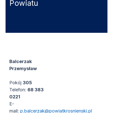
Powiatu
Balcerzak
Przemysław
Pokój
305
Telefon:
68 383
0221
E-
mail:
p.balcerzak@powiatkrosnienski.pl