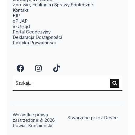
Zdrowie, Edukacja i Sprawy Społeczne
(otwiera się w nowym oknie)
Kontakt
(otwiera się w nowym oknie)
BIP
(otwiera się w nowym oknie)
ePUAP
(otwiera się w nowym oknie)
e-Urząd
(otwiera się w nowym oknie)
Portal Geodezyjny
Deklaracja Dostępności
Polityka Prywatności
(otwiera się w nowym oknie)
(otwiera się w nowym okn
(otwiera się w nowy
Wszystkie prawa
(otwier
Stworzone przez Deverr
zastrzeżone © 2026
Powiat Krośnieński