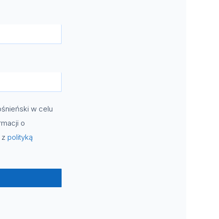
śnieński w celu
rmacji o
e z
polityką