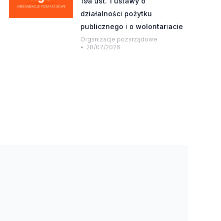
19a ust. 1 ustawy o
działalności pożytku
publicznego i o wolontariacie
Organizacje pozarządowe
28/07/2026