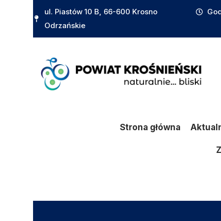
do
ul. Piastów 10 B, 66-600 Krosno
God
treści
Odrzańskie
Strona główna
Aktual
Z