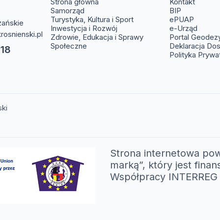
(otwier
Strona główna
Kontakt
(otwiera s
Samorząd
BIP
(otwier
Turystyka, Kultura i Sport
ePUAP
zańskie
(otwie
Inwestycja i Rozwój
e-Urząd
rosnienski.pl
Zdrowie, Edukacja i Sprawy
Portal Geodez
Społeczne
Deklaracja Do
 18
Polityka Prywa
ski
Strona internetowa pow
marką”, który jest fi
Współpracy INTERREG V