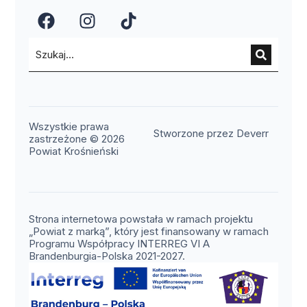
(otwiera się w nowym oknie)
(otwiera się w nowym okn
(otwiera się w nowy
Wszystkie prawa
(otwier
Stworzone przez Deverr
zastrzeżone © 2026
Powiat Krośnieński
Strona internetowa powstała w ramach projektu
„Powiat z marką”, który jest finansowany w ramach
Programu Współpracy INTERREG VI A
Brandenburgia-Polska 2021-2027.