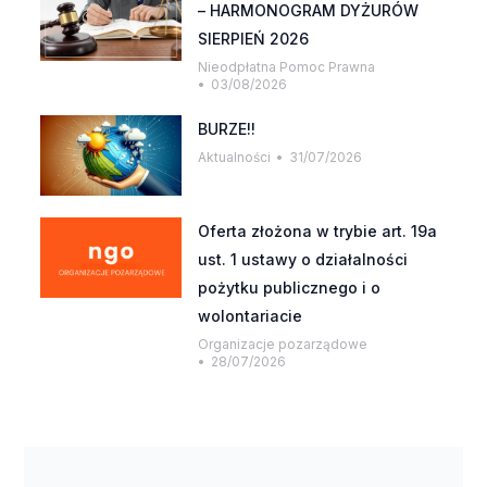
– HARMONOGRAM DYŻURÓW
SIERPIEŃ 2026
Nieodpłatna Pomoc Prawna
03/08/2026
BURZE!!
Aktualności
31/07/2026
Oferta złożona w trybie art. 19a
ust. 1 ustawy o działalności
pożytku publicznego i o
wolontariacie
Organizacje pozarządowe
28/07/2026