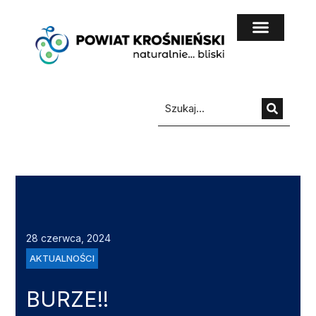
do
treści
28 czerwca, 2024
AKTUALNOŚCI
BURZE!!