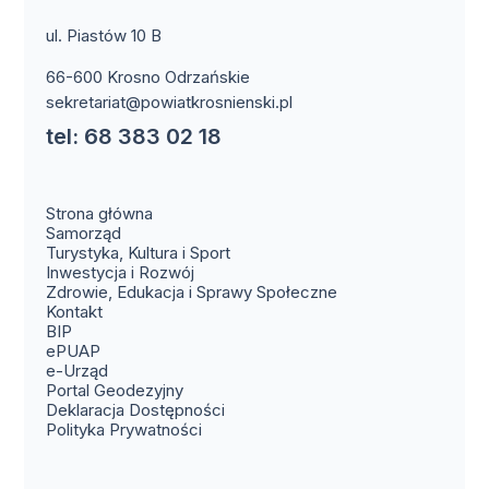
ul. Piastów 10 B
66-600 Krosno Odrzańskie
sekretariat@powiatkrosnienski.pl
tel: 68 383 02 18
Strona główna
Samorząd
Turystyka, Kultura i Sport
Inwestycja i Rozwój
Zdrowie, Edukacja i Sprawy Społeczne
(otwiera się w nowym oknie)
Kontakt
(otwiera się w nowym oknie)
BIP
(otwiera się w nowym oknie)
ePUAP
(otwiera się w nowym oknie)
e-Urząd
(otwiera się w nowym oknie)
Portal Geodezyjny
Deklaracja Dostępności
Polityka Prywatności