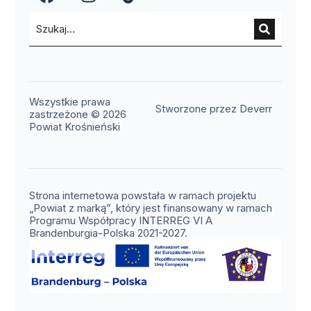
(otwiera się w nowym oknie)
(otwiera się w nowym okn
(otwiera się w nowy
Wszystkie prawa
(otwier
Stworzone przez Deverr
zastrzeżone © 2026
Powiat Krośnieński
Strona internetowa powstała w ramach projektu
„Powiat z marką”, który jest finansowany w ramach
Programu Współpracy INTERREG VI A
Brandenburgia-Polska 2021-2027.