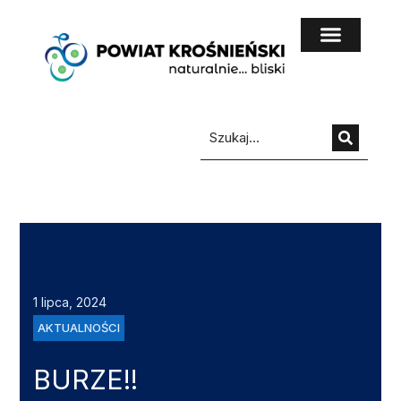
do
treści
1 lipca, 2024
AKTUALNOŚCI
BURZE!!