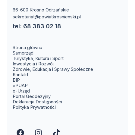
66-600 Krosno Odrzańskie
sekretariat@powiatkrosnienski.pl
tel: 68 383 02 18
Strona główna
Samorząd
Turystyka, Kultura i Sport
Inwestycja i Rozwój
Zdrowie, Edukacja i Sprawy Społeczne
(otwiera się w nowym oknie)
Kontakt
(otwiera się w nowym oknie)
BIP
(otwiera się w nowym oknie)
ePUAP
(otwiera się w nowym oknie)
e-Urząd
(otwiera się w nowym oknie)
Portal Geodezyjny
Deklaracja Dostępności
Polityka Prywatności