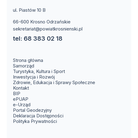
ul. Piastów 10 B
66-600 Krosno Odrzańskie
sekretariat@powiatkrosnienski.pl
tel: 68 383 02 18
Strona główna
Samorząd
Turystyka, Kultura i Sport
Inwestycja i Rozwój
Zdrowie, Edukacja i Sprawy Społeczne
(otwiera się w nowym oknie)
Kontakt
(otwiera się w nowym oknie)
BIP
(otwiera się w nowym oknie)
ePUAP
(otwiera się w nowym oknie)
e-Urząd
(otwiera się w nowym oknie)
Portal Geodezyjny
Deklaracja Dostępności
Polityka Prywatności