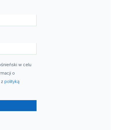
śnieński w celu
rmacji o
e z
polityką