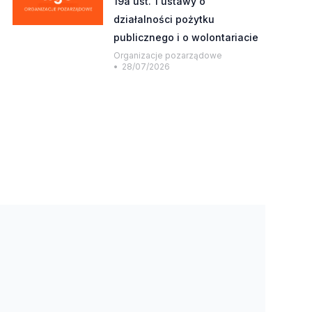
19a ust. 1 ustawy o
działalności pożytku
publicznego i o wolontariacie
Organizacje pozarządowe
28/07/2026