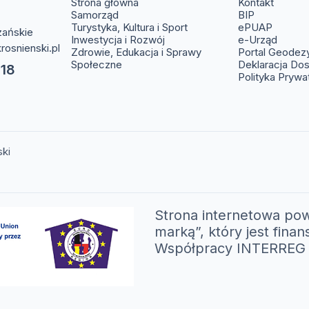
(otwier
Strona główna
Kontakt
(otwiera s
Samorząd
BIP
(otwier
Turystyka, Kultura i Sport
ePUAP
zańskie
(otwie
Inwestycja i Rozwój
e-Urząd
rosnienski.pl
Zdrowie, Edukacja i Sprawy
Portal Geodez
Społeczne
Deklaracja Do
 18
Polityka Prywa
ski
Strona internetowa pow
marką”, który jest fi
Współpracy INTERREG V