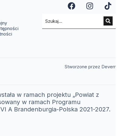
a się w nowym oknie)
ię w nowym oknie)
(otwiera się w n
(otwiera si
(otwier
a się w nowym oknie)
ra się w nowym oknie)
(otwiera się w nowym oknie)
yjny
stępności
tności
(otwiera 
Stworzone przez Deverr
stała w ramach projektu „Powiat z
nansowany w ramach Programu
I A Brandenburgia-Polska 2021-2027.