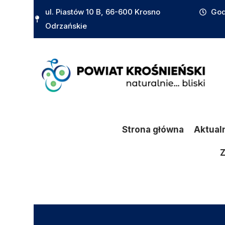
do
ul. Piastów 10 B, 66-600 Krosno
God
treści
Odrzańskie
Strona główna
Aktual
Z