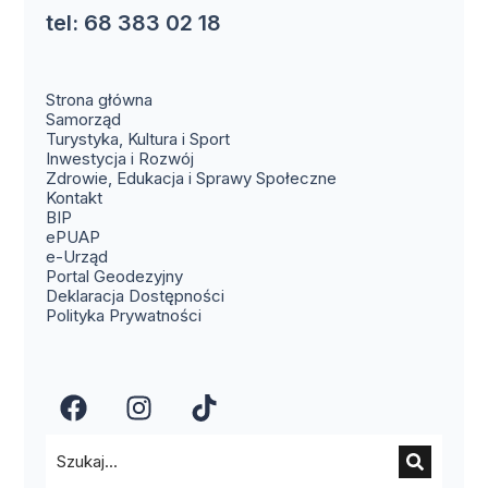
tel: 68 383 02 18
Strona główna
Samorząd
Turystyka, Kultura i Sport
Inwestycja i Rozwój
Zdrowie, Edukacja i Sprawy Społeczne
(otwiera się w nowym oknie)
Kontakt
(otwiera się w nowym oknie)
BIP
(otwiera się w nowym oknie)
ePUAP
(otwiera się w nowym oknie)
e-Urząd
(otwiera się w nowym oknie)
Portal Geodezyjny
Deklaracja Dostępności
Polityka Prywatności
(otwiera się w nowym oknie)
(otwiera się w nowym okn
(otwiera się w nowy