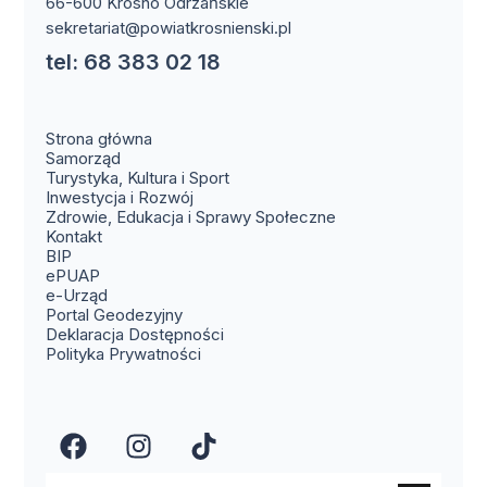
66-600 Krosno Odrzańskie
sekretariat@powiatkrosnienski.pl
tel: 68 383 02 18
Strona główna
Samorząd
Turystyka, Kultura i Sport
Inwestycja i Rozwój
Zdrowie, Edukacja i Sprawy Społeczne
(otwiera się w nowym oknie)
Kontakt
(otwiera się w nowym oknie)
BIP
(otwiera się w nowym oknie)
ePUAP
(otwiera się w nowym oknie)
e-Urząd
(otwiera się w nowym oknie)
Portal Geodezyjny
Deklaracja Dostępności
Polityka Prywatności
(otwiera się w nowym oknie)
(otwiera się w nowym okn
(otwiera się w nowy