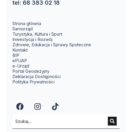
tel: 68 383 02 18
Strona główna
Samorząd
Turystyka, Kultura i Sport
Inwestycja i Rozwój
Zdrowie, Edukacja i Sprawy Społeczne
(otwiera się w nowym oknie)
Kontakt
(otwiera się w nowym oknie)
BIP
(otwiera się w nowym oknie)
ePUAP
(otwiera się w nowym oknie)
e-Urząd
(otwiera się w nowym oknie)
Portal Geodezyjny
Deklaracja Dostępności
Polityka Prywatności
(otwiera się w nowym oknie)
(otwiera się w nowym okn
(otwiera się w nowy