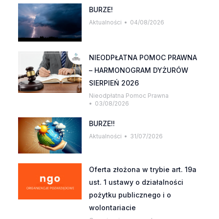
BURZE!
Aktualności
04/08/2026
NIEODPŁATNA POMOC PRAWNA
– HARMONOGRAM DYŻURÓW
SIERPIEŃ 2026
Nieodpłatna Pomoc Prawna
03/08/2026
BURZE!!
Aktualności
31/07/2026
Oferta złożona w trybie art. 19a
ust. 1 ustawy o działalności
pożytku publicznego i o
wolontariacie