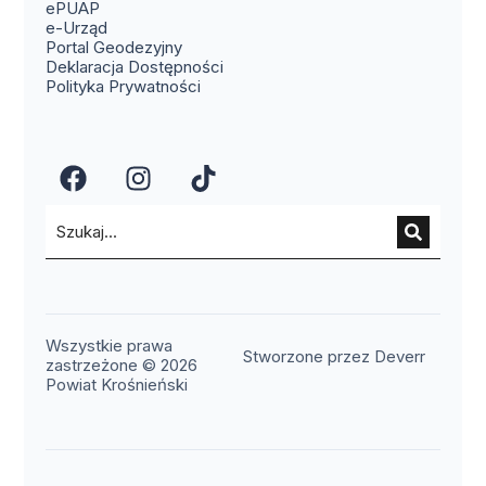
(otwiera się w nowym oknie)
ePUAP
(otwiera się w nowym oknie)
e-Urząd
(otwiera się w nowym oknie)
Portal Geodezyjny
Deklaracja Dostępności
Polityka Prywatności
(otwiera się w nowym oknie)
(otwiera się w nowym okn
(otwiera się w nowy
Wszystkie prawa
(otwier
Stworzone przez Deverr
zastrzeżone © 2026
Powiat Krośnieński