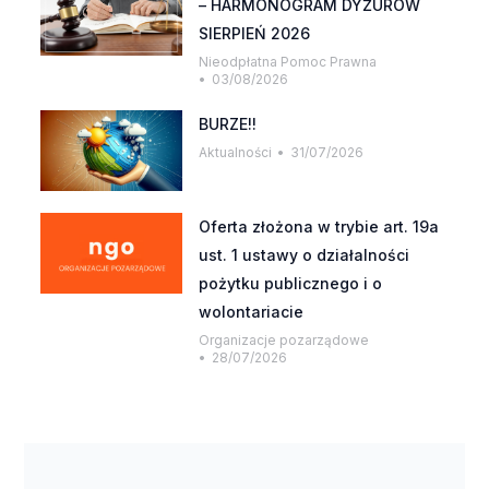
– HARMONOGRAM DYŻURÓW
SIERPIEŃ 2026
Nieodpłatna Pomoc Prawna
03/08/2026
BURZE!!
Aktualności
31/07/2026
Oferta złożona w trybie art. 19a
ust. 1 ustawy o działalności
pożytku publicznego i o
wolontariacie
Organizacje pozarządowe
28/07/2026