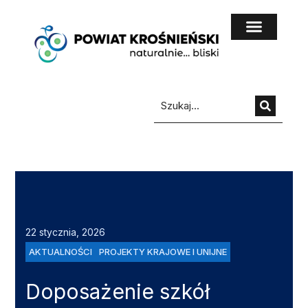
do
treści
22 stycznia, 2026
AKTUALNOŚCI
PROJEKTY KRAJOWE I UNIJNE
Doposażenie szkół