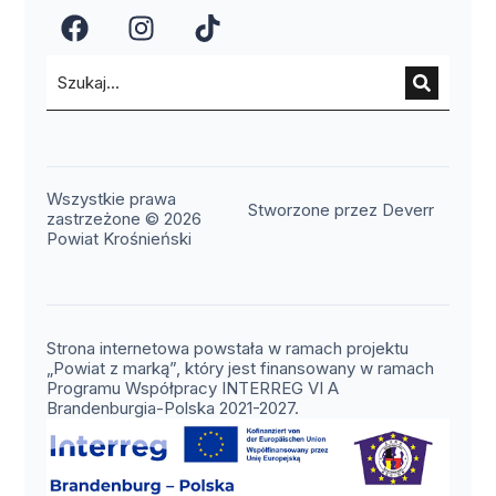
(otwiera się w nowym oknie)
(otwiera się w nowym okn
(otwiera się w nowy
Wszystkie prawa
(otwier
Stworzone przez Deverr
zastrzeżone © 2026
Powiat Krośnieński
Strona internetowa powstała w ramach projektu
„Powiat z marką”, który jest finansowany w ramach
Programu Współpracy INTERREG VI A
Brandenburgia-Polska 2021-2027.