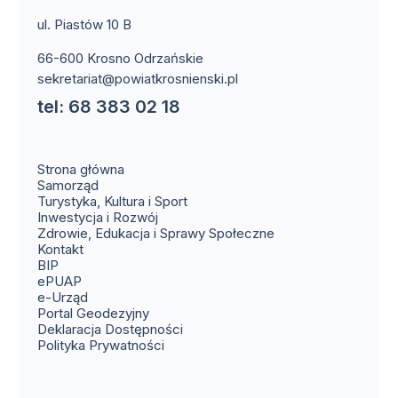
ul. Piastów 10 B
66-600 Krosno Odrzańskie
sekretariat@powiatkrosnienski.pl
tel: 68 383 02 18
Strona główna
Samorząd
Turystyka, Kultura i Sport
Inwestycja i Rozwój
Zdrowie, Edukacja i Sprawy Społeczne
(otwiera się w nowym oknie)
Kontakt
(otwiera się w nowym oknie)
BIP
(otwiera się w nowym oknie)
ePUAP
(otwiera się w nowym oknie)
e-Urząd
(otwiera się w nowym oknie)
Portal Geodezyjny
Deklaracja Dostępności
Polityka Prywatności