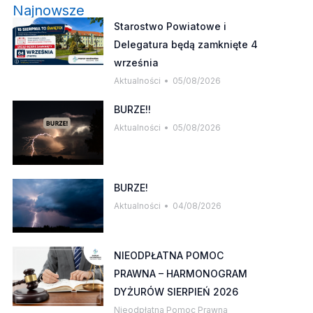
Najnowsze
Starostwo Powiatowe i
Delegatura będą zamknięte 4
września
Aktualności
05/08/2026
BURZE!!
Aktualności
05/08/2026
BURZE!
Aktualności
04/08/2026
NIEODPŁATNA POMOC
PRAWNA – HARMONOGRAM
DYŻURÓW SIERPIEŃ 2026
Nieodpłatna Pomoc Prawna