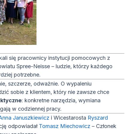
i się pracownicy instytucji pomocowych z
wiatu Spree-Neisse – ludzie, którzy każdego
rdziej potrzebne.
ie, szczerze, odważnie. O wypaleniu
zić sobie z klientem, który nie zawsze chce
aktyczne
: konkretne narzędzia, wymiana
gają w codziennej pracy.
(otwiera się w nowym oknie)
Anna Januszkiewicz
i Wicestarosta
Ryszard
(otwiera się w n
epcję odpowiadał
Tomasz Miechowicz
– Członek