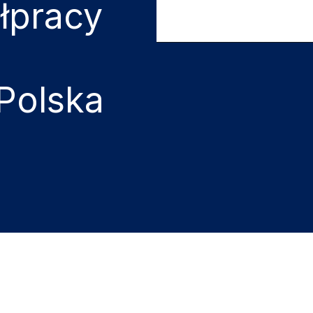
łpracy
Polska