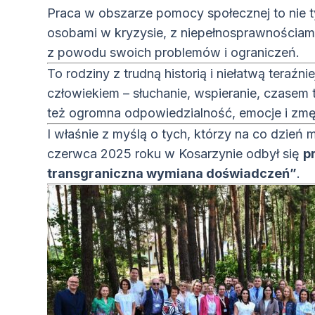
Praca w obszarze pomocy społecznej to nie t
osobami w kryzysie, z niepełnosprawnościami, 
z powodu swoich problemów i ograniczeń.
To rodziny z trudną historią i niełatwą teraźn
człowiekiem – słuchanie, wspieranie, czasem 
też ogromna odpowiedzialność, emocje i zmę
I właśnie z myślą o tych, którzy na co dzień
czerwca 2025 roku w Kosarzynie odbył się
p
transgraniczna wymiana doświadczeń”
.