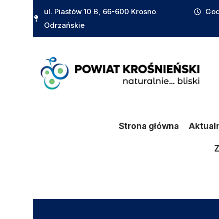
do
ul. Piastów 10 B, 66-600 Krosno
God
treści
Odrzańskie
Strona główna
Aktual
Z