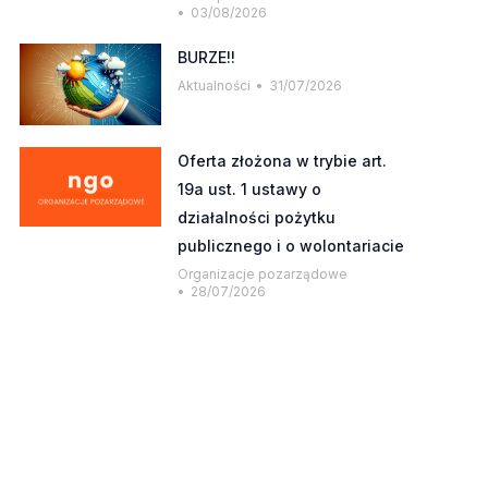
03/08/2026
BURZE!!
Aktualności
31/07/2026
Oferta złożona w trybie art.
19a ust. 1 ustawy o
działalności pożytku
publicznego i o wolontariacie
Organizacje pozarządowe
28/07/2026
owym oknie)