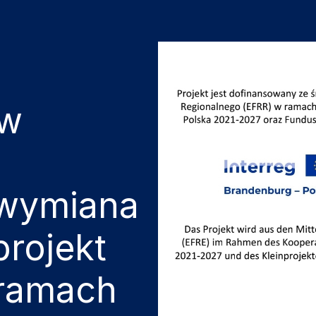
 w
 wymiana
rojekt
 ramach