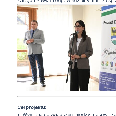
Zarządu Powiatu odpowiedzialny m.in. za sp
Cel projektu:
Wymiana doświadczeń między pracownikami