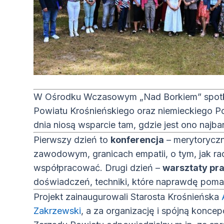
W Ośrodku Wczasowym „Nad Borkiem” spotkal
Powiatu Krośnieńskiego oraz niemieckiego Po
dnia niosą wsparcie tam, gdzie jest ono najba
Pierwszy dzień to
konferencja
– merytoryczn
zawodowym, granicach empatii, o tym, jak rad
współpracować. Drugi dzień –
warsztaty pr
doświadczeń, techniki, które naprawdę poma
Projekt zainaugurowali Starosta Krośnieńska
(otwiera się w nowym oknie)
Zakrzewski
, a za organizację i spójną konc