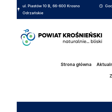
do
ul. Piastów 10 B, 66-600 Krosno
God
treści
Odrzańskie
Strona główna
Aktual
Z