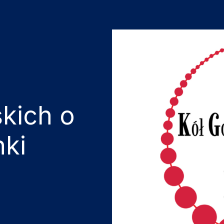
kich o
ki