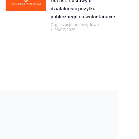
19a ust. 1 ustawy o
działalności pożytku
publicznego i o wolontariacie
Organizacje pozarządowe
28/07/2026