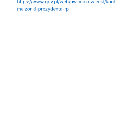
https://www.gov.pl/web/uw-mazowiecki/konk
(otwiera się w nowym
malzonki-prezydenta-rp