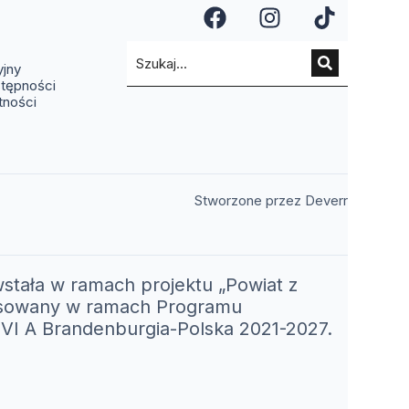
a się w nowym oknie)
ię w nowym oknie)
(otwiera się w n
(otwiera si
(otwier
a się w nowym oknie)
ra się w nowym oknie)
(otwiera się w nowym oknie)
yjny
stępności
tności
(otwiera 
Stworzone przez Deverr
stała w ramach projektu „Powiat z
nansowany w ramach Programu
I A Brandenburgia-Polska 2021-2027.