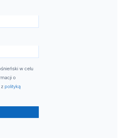
śnieński w celu
rmacji o
e z
polityką