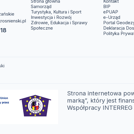
(otwier
Strona główna
Kontakt
(otwiera s
Samorząd
BIP
(otwier
Turystyka, Kultura i Sport
ePUAP
zańskie
(otwie
Inwestycja i Rozwój
e-Urząd
rosnienski.pl
Zdrowie, Edukacja i Sprawy
Portal Geodez
Społeczne
Deklaracja Do
 18
Polityka Prywa
ski
Strona internetowa pow
marką”, który jest fi
Współpracy INTERREG V