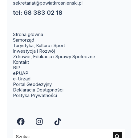
sekretariat@powiatkrosnienski.pl
tel: 68 383 02 18
Strona główna
Samorząd
Turystyka, Kultura i Sport
Inwestycja i Rozwój
Zdrowie, Edukacja i Sprawy Społeczne
(otwiera się w nowym oknie)
Kontakt
(otwiera się w nowym oknie)
BIP
(otwiera się w nowym oknie)
ePUAP
(otwiera się w nowym oknie)
e-Urząd
(otwiera się w nowym oknie)
Portal Geodezyjny
Deklaracja Dostępności
Polityka Prywatności
(otwiera się w nowym oknie)
(otwiera się w nowym okn
(otwiera się w nowy