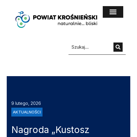
do
treści
9 lutego, 2026
AKTUALNOŚCI
Nagroda „Kustosz