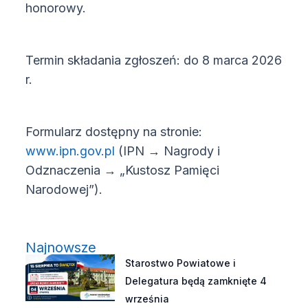
honorowy.
Termin składania zgłoszeń: do 8 marca 2026
r.
Formularz dostępny na stronie:
(otwiera się w nowym oknie)
www.ipn.gov.pl
(IPN → Nagrody i
Odznaczenia → „Kustosz Pamięci
Narodowej”).
Najnowsze
Starostwo Powiatowe i
Delegatura będą zamknięte 4
września