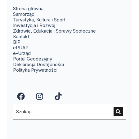
Strona główna
Samorząd
Turystyka, Kultura i Sport
Inwestycja i Rozwój
Zdrowie, Edukacja i Sprawy Społeczne
(otwiera się w nowym oknie)
Kontakt
(otwiera się w nowym oknie)
BIP
(otwiera się w nowym oknie)
ePUAP
(otwiera się w nowym oknie)
e-Urząd
(otwiera się w nowym oknie)
Portal Geodezyjny
Deklaracja Dostępności
Polityka Prywatności
(otwiera się w nowym oknie)
(otwiera się w nowym okn
(otwiera się w nowy