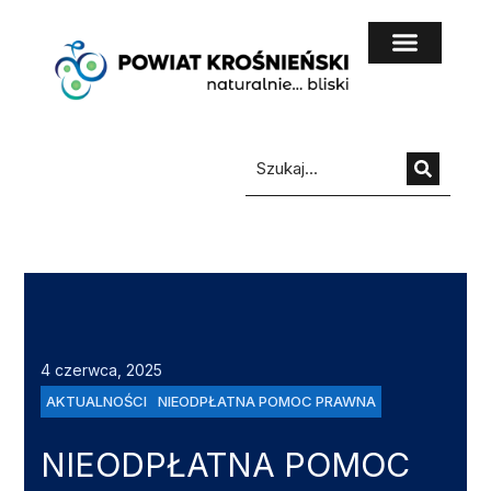
do
treści
4 czerwca, 2025
AKTUALNOŚCI
NIEODPŁATNA POMOC PRAWNA
NIEODPŁATNA POMOC