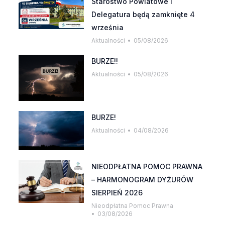
Starostwo Powiatowe i
Delegatura będą zamknięte 4
września
Aktualności
05/08/2026
BURZE!!
Aktualności
05/08/2026
BURZE!
Aktualności
04/08/2026
NIEODPŁATNA POMOC PRAWNA
– HARMONOGRAM DYŻURÓW
SIERPIEŃ 2026
Nieodpłatna Pomoc Prawna
03/08/2026