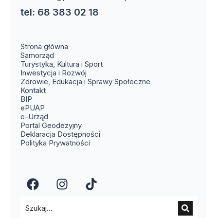
tel: 68 383 02 18
Strona główna
Samorząd
Turystyka, Kultura i Sport
Inwestycja i Rozwój
Zdrowie, Edukacja i Sprawy Społeczne
(otwiera się w nowym oknie)
Kontakt
(otwiera się w nowym oknie)
BIP
(otwiera się w nowym oknie)
ePUAP
(otwiera się w nowym oknie)
e-Urząd
(otwiera się w nowym oknie)
Portal Geodezyjny
Deklaracja Dostępności
Polityka Prywatności
(otwiera się w nowym oknie)
(otwiera się w nowym okn
(otwiera się w nowy