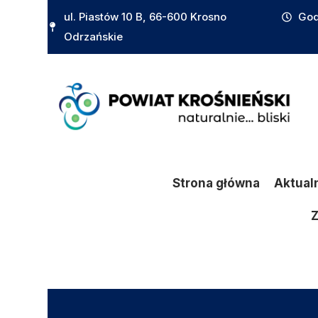
do
ul. Piastów 10 B, 66-600 Krosno
God
treści
Odrzańskie
Strona główna
Aktual
Z