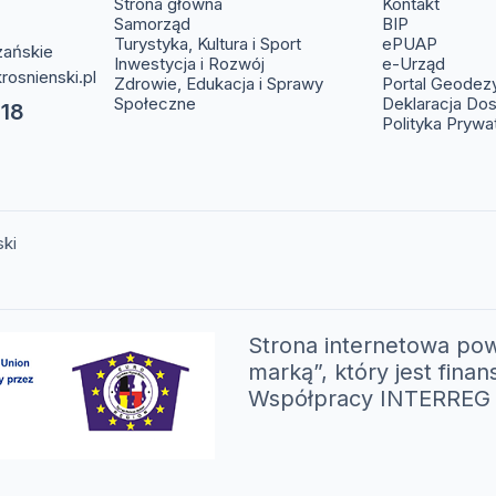
(otwier
Strona główna
Kontakt
(otwiera s
Samorząd
BIP
(otwier
Turystyka, Kultura i Sport
ePUAP
zańskie
(otwie
Inwestycja i Rozwój
e-Urząd
rosnienski.pl
Zdrowie, Edukacja i Sprawy
Portal Geodez
Społeczne
Deklaracja Do
 18
Polityka Prywa
ski
Strona internetowa pow
marką”, który jest fi
Współpracy INTERREG V