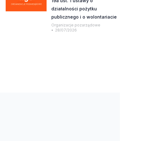
19a ust. 1 ustawy o
działalności pożytku
publicznego i o wolontariacie
Organizacje pozarządowe
28/07/2026