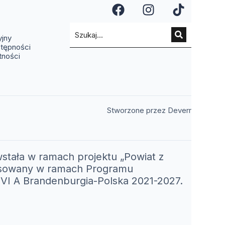
a się w nowym oknie)
ię w nowym oknie)
(otwiera się w n
(otwiera si
(otwier
a się w nowym oknie)
ra się w nowym oknie)
(otwiera się w nowym oknie)
yjny
stępności
tności
(otwiera 
Stworzone przez Deverr
stała w ramach projektu „Powiat z
nansowany w ramach Programu
I A Brandenburgia-Polska 2021-2027.