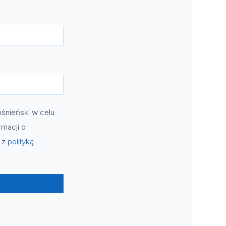
śnieński w celu
rmacji o
e z
polityką