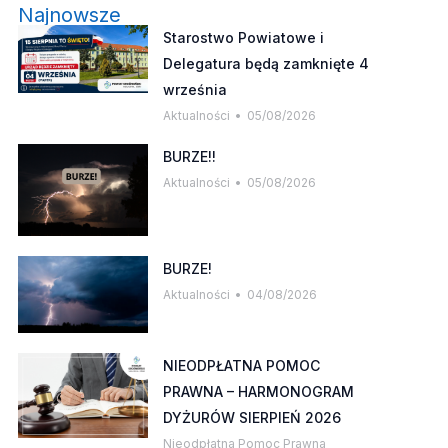
Najnowsze
Starostwo Powiatowe i
Delegatura będą zamknięte 4
września
Aktualności
05/08/2026
BURZE!!
Aktualności
05/08/2026
BURZE!
Aktualności
04/08/2026
NIEODPŁATNA POMOC
PRAWNA – HARMONOGRAM
DYŻURÓW SIERPIEŃ 2026
Nieodpłatna Pomoc Prawna