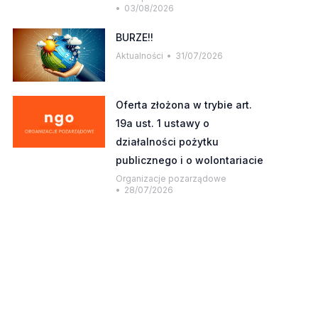
03/08/2026
BURZE!!
Aktualności
31/07/2026
Oferta złożona w trybie art.
19a ust. 1 ustawy o
działalności pożytku
publicznego i o wolontariacie
Organizacje pozarządowe
28/07/2026