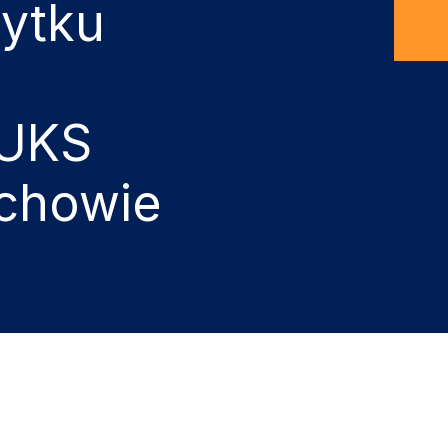
żytku
 UKS
chowie