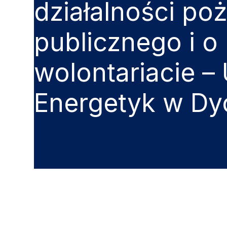
działalności po
publicznego i o
wolontariacie –
Energetyk w Dy