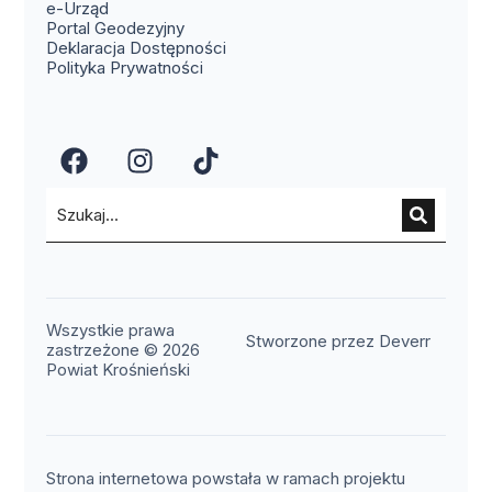
(otwiera się w nowym oknie)
e-Urząd
(otwiera się w nowym oknie)
Portal Geodezyjny
Deklaracja Dostępności
Polityka Prywatności
(otwiera się w nowym oknie)
(otwiera się w nowym okn
(otwiera się w nowy
Wszystkie prawa
(otwier
Stworzone przez Deverr
zastrzeżone © 2026
Powiat Krośnieński
Strona internetowa powstała w ramach projektu