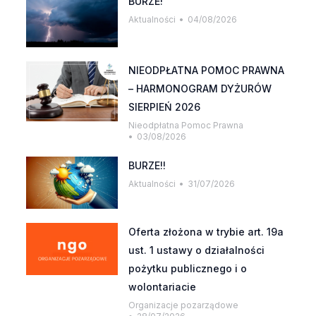
BURZE!
Aktualności
04/08/2026
NIEODPŁATNA POMOC PRAWNA
– HARMONOGRAM DYŻURÓW
SIERPIEŃ 2026
Nieodpłatna Pomoc Prawna
03/08/2026
BURZE!!
Aktualności
31/07/2026
Oferta złożona w trybie art. 19a
ust. 1 ustawy o działalności
pożytku publicznego i o
wolontariacie
Organizacje pozarządowe