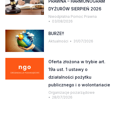
PRAWNA – HARMONOGRAM
DYŻURÓW SIERPIEŃ 2026
Nieodpłatna Pomoc Prawna
03/08/2026
BURZE!!
Aktualności
31/07/2026
Oferta złożona w trybie art.
19a ust. 1 ustawy o
działalności pożytku
publicznego i o wolontariacie
Organizacje pozarządowe
28/07/2026