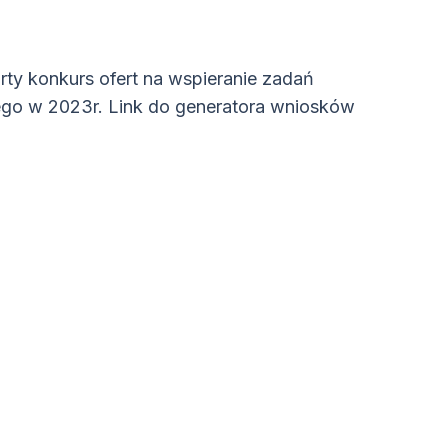
ty konkurs ofert na wspieranie zadań
ego w 2023r. Link do generatora wniosków
iera się w nowym oknie)