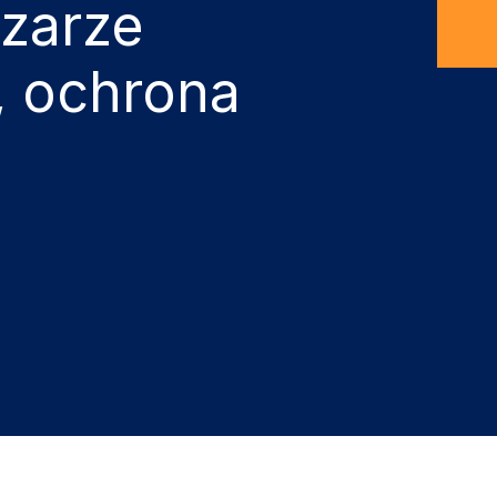
szarze
a, ochrona