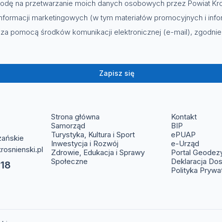
dę na przetwarzanie moich danych osobowych przez Powiat Kro
nformacji marketingowych (w tym materiałów promocyjnych i info
za pomocą środków komunikacji elektronicznej (e-mail), zgodni
Zapisz się
(otwier
Strona główna
Kontakt
(otwiera s
Samorząd
BIP
(otwier
Turystyka, Kultura i Sport
ePUAP
zańskie
(otwie
Inwestycja i Rozwój
e-Urząd
rosnienski.pl
Zdrowie, Edukacja i Sprawy
Portal Geodez
Społeczne
Deklaracja Do
 18
Polityka Prywa