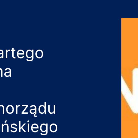
artego
na
ń
morządu
eńskiego