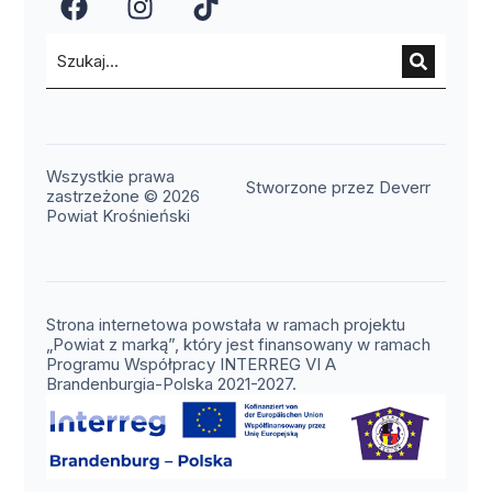
(otwiera się w nowym oknie)
(otwiera się w nowym okn
(otwiera się w nowy
Wszystkie prawa
(otwier
Stworzone przez Deverr
zastrzeżone © 2026
Powiat Krośnieński
Strona internetowa powstała w ramach projektu
„Powiat z marką”, który jest finansowany w ramach
Programu Współpracy INTERREG VI A
Brandenburgia-Polska 2021-2027.