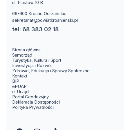
ul. Piastów 10 B
66-600 Krosno Odrzańskie
sekretariat@powiatkrosnienski.pl
tel: 68 383 02 18
Strona główna
Samorząd
Turystyka, Kultura i Sport
Inwestycja i Rozwój
Zdrowie, Edukacja i Sprawy Społeczne
(otwiera się w nowym oknie)
Kontakt
(otwiera się w nowym oknie)
BIP
(otwiera się w nowym oknie)
ePUAP
(otwiera się w nowym oknie)
e-Urząd
(otwiera się w nowym oknie)
Portal Geodezyjny
Deklaracja Dostępności
Polityka Prywatności