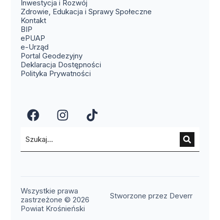
Inwestycja i Rozwój
Zdrowie, Edukacja i Sprawy Społeczne
(otwiera się w nowym oknie)
Kontakt
(otwiera się w nowym oknie)
BIP
(otwiera się w nowym oknie)
ePUAP
(otwiera się w nowym oknie)
e-Urząd
(otwiera się w nowym oknie)
Portal Geodezyjny
Deklaracja Dostępności
Polityka Prywatności
(otwiera się w nowym oknie)
(otwiera się w nowym okn
(otwiera się w nowy
Wszystkie prawa
(otwier
Stworzone przez Deverr
zastrzeżone © 2026
Powiat Krośnieński