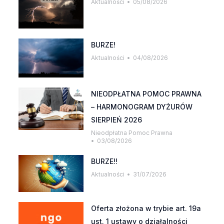
Aktualności
05/08/2026
BURZE!
Aktualności
04/08/2026
NIEODPŁATNA POMOC PRAWNA
– HARMONOGRAM DYŻURÓW
SIERPIEŃ 2026
Nieodpłatna Pomoc Prawna
03/08/2026
BURZE!!
Aktualności
31/07/2026
Oferta złożona w trybie art. 19a
ust. 1 ustawy o działalności