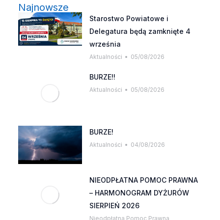
Najnowsze
Starostwo Powiatowe i
Delegatura będą zamknięte 4
września
Aktualności
05/08/2026
BURZE!!
Aktualności
05/08/2026
BURZE!
Aktualności
04/08/2026
NIEODPŁATNA POMOC PRAWNA
– HARMONOGRAM DYŻURÓW
SIERPIEŃ 2026
Nieodpłatna Pomoc Prawna