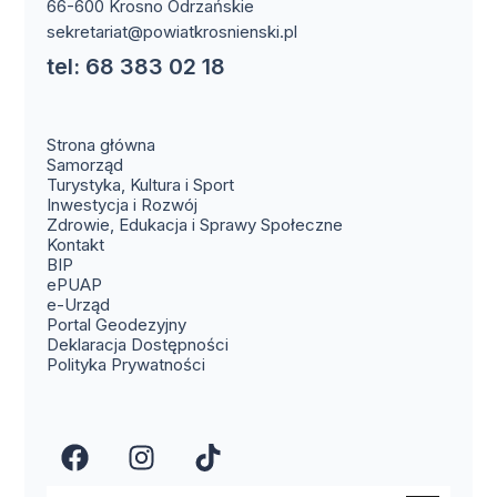
66-600 Krosno Odrzańskie
sekretariat@powiatkrosnienski.pl
tel: 68 383 02 18
Strona główna
Samorząd
Turystyka, Kultura i Sport
Inwestycja i Rozwój
Zdrowie, Edukacja i Sprawy Społeczne
(otwiera się w nowym oknie)
Kontakt
(otwiera się w nowym oknie)
BIP
(otwiera się w nowym oknie)
ePUAP
(otwiera się w nowym oknie)
e-Urząd
(otwiera się w nowym oknie)
Portal Geodezyjny
Deklaracja Dostępności
Polityka Prywatności
(otwiera się w nowym oknie)
(otwiera się w nowym okn
(otwiera się w nowy