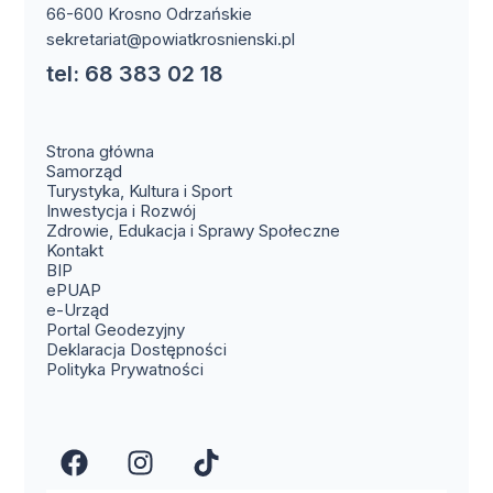
66-600 Krosno Odrzańskie
sekretariat@powiatkrosnienski.pl
tel: 68 383 02 18
Strona główna
Samorząd
Turystyka, Kultura i Sport
Inwestycja i Rozwój
Zdrowie, Edukacja i Sprawy Społeczne
(otwiera się w nowym oknie)
Kontakt
(otwiera się w nowym oknie)
BIP
(otwiera się w nowym oknie)
ePUAP
(otwiera się w nowym oknie)
e-Urząd
(otwiera się w nowym oknie)
Portal Geodezyjny
Deklaracja Dostępności
Polityka Prywatności
(otwiera się w nowym oknie)
(otwiera się w nowym okn
(otwiera się w nowy