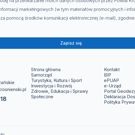
dę na przetwarzanie moich danych osobowych przez Powiat Kro
nformacji marketingowych (w tym materiałów promocyjnych i info
za pomocą środków komunikacji elektronicznej (e-mail), zgodni
Zapisz się
(otwier
Strona główna
Kontakt
(otwiera s
Samorząd
BIP
(otwier
Turystyka, Kultura i Sport
ePUAP
zańskie
(otwie
Inwestycja i Rozwój
e-Urząd
rosnienski.pl
Zdrowie, Edukacja i Sprawy
Portal Geodez
Społeczne
Deklaracja Do
 18
Polityka Prywa
ski