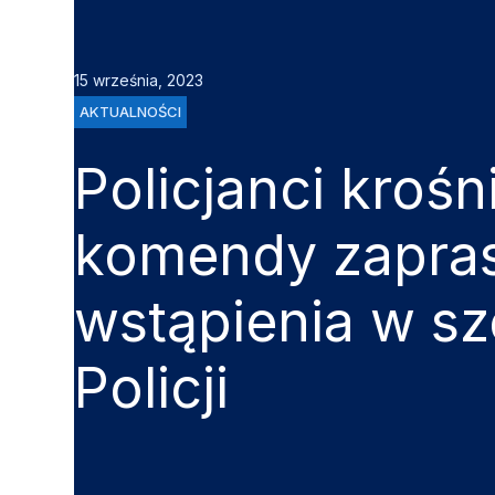
15 września, 2023
AKTUALNOŚCI
Policjanci krośn
komendy zapras
wstąpienia w sz
Policji