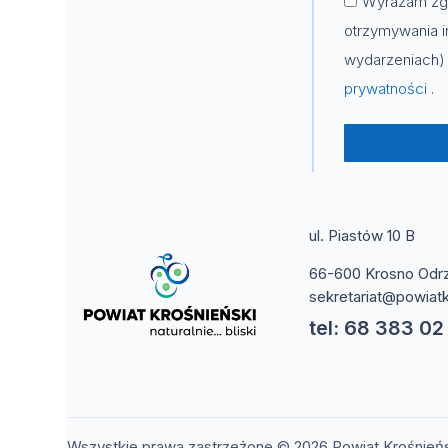
Wyrażam zgo
otrzymywania i
wydarzeniach) 
prywatności
.
ul. Piastów 10 B
66-600 Krosno Odr
sekretariat@powiatk
tel: 68 383 02
Wszystkie prawa zastrzeżone © 2026 Powiat Krośnień