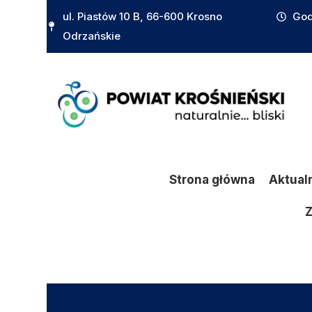
do
ul. Piastów 10 B, 66-600 Krosno
God
treści
Odrzańskie
Strona główna
Aktual
Z