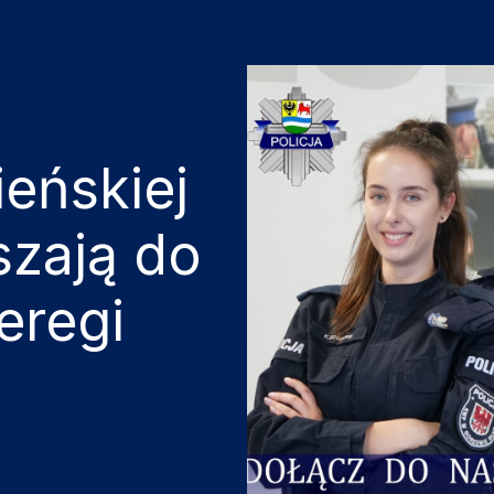
ieńskiej
zają do
eregi