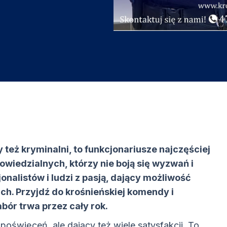
 też kryminalni, to funkcjonariusze najczęściej
dpowiedzialnych, którzy nie boją się wyzwań i
nalistów i ludzi z pasją, dający możliwość
ch. Przyjdź do krośnieńskiej komendy i
bór trwa przez cały rok.
poświęceń, ale dający też wiele satysfakcji. To