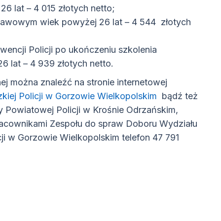
lat – 4 015 złotych netto;
awowym wiek powyżej 26 lat – 4 544 złotych
ncji Policji po ukończeniu szkolenia
at – 4 939 złotych netto.
ej można znaleźć na stronie internetowej
m oknie)
(otwiera się w
ej Policji w Gorzowie Wielkopolskim
bądź też
y Powiatowej Policji w Krośnie Odrzańskim,
acownikami Zespołu do spraw Doboru Wydziału
ji w Gorzowie Wielkopolskim telefon 47 791