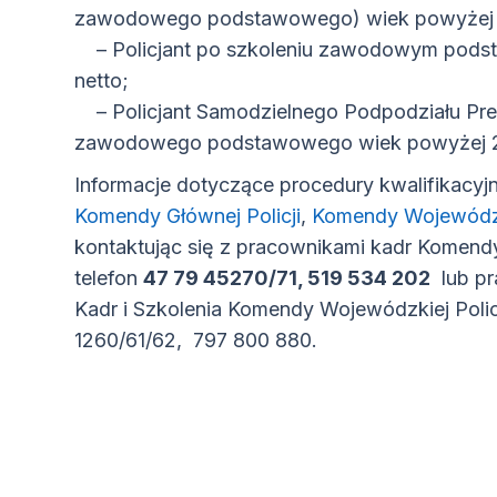
zawodowego podstawowego) wiek powyżej 26 
– Policjant po szkoleniu zawodowym podst
netto;
– Policjant Samodzielnego Podpodziału Prewe
zawodowego podstawowego wiek powyżej 26 l
Informacje dotyczące procedury kwalifikacyjn
(otwiera się w nowy
Komendy Głównej Policji
,
Komendy Wojewódzki
kontaktując się z pracownikami kadr Komend
telefon
47 79 45270/71, 519 534 202
lub pr
Kadr i Szkolenia Komendy Wojewódzkiej Polic
1260/61/62, 797 800 880.