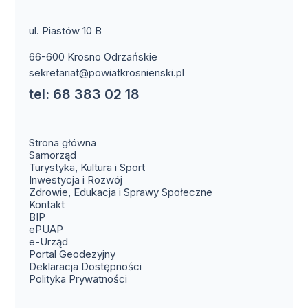
ul. Piastów 10 B
66-600 Krosno Odrzańskie
sekretariat@powiatkrosnienski.pl
tel: 68 383 02 18
Strona główna
Samorząd
Turystyka, Kultura i Sport
Inwestycja i Rozwój
Zdrowie, Edukacja i Sprawy Społeczne
(otwiera się w nowym oknie)
Kontakt
(otwiera się w nowym oknie)
BIP
(otwiera się w nowym oknie)
ePUAP
(otwiera się w nowym oknie)
e-Urząd
(otwiera się w nowym oknie)
Portal Geodezyjny
Deklaracja Dostępności
Polityka Prywatności