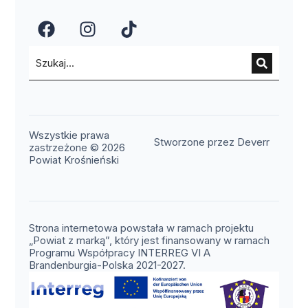
(otwiera się w nowym oknie)
(otwiera się w nowym okn
(otwiera się w nowy
Wszystkie prawa
(otwier
Stworzone przez Deverr
zastrzeżone © 2026
Powiat Krośnieński
Strona internetowa powstała w ramach projektu
„Powiat z marką”, który jest finansowany w ramach
Programu Współpracy INTERREG VI A
Brandenburgia-Polska 2021-2027.