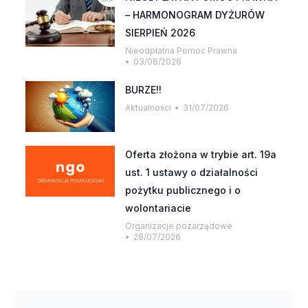
– HARMONOGRAM DYŻURÓW
SIERPIEŃ 2026
Nieodpłatna Pomoc Prawna
03/08/2026
BURZE!!
Aktualności
31/07/2026
Oferta złożona w trybie art. 19a
ust. 1 ustawy o działalności
pożytku publicznego i o
wolontariacie
Organizacje pozarządowe
28/07/2026