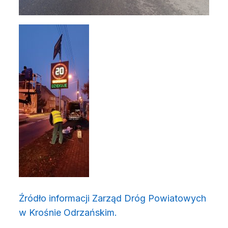
Źródło informacji Zarząd Dróg Powiatowych
(otwiera się w nowym okn
w Krośnie Odrzańskim.