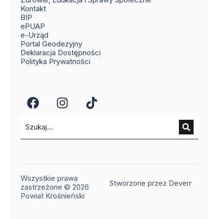
(otwiera się w nowym oknie)
Kontakt
(otwiera się w nowym oknie)
BIP
(otwiera się w nowym oknie)
ePUAP
(otwiera się w nowym oknie)
e-Urząd
(otwiera się w nowym oknie)
Portal Geodezyjny
Deklaracja Dostępności
Polityka Prywatności
(otwiera się w nowym oknie)
(otwiera się w nowym okn
(otwiera się w nowy
Wszystkie prawa
(otwier
Stworzone przez Deverr
zastrzeżone © 2026
Powiat Krośnieński