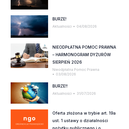
BURZE!
Aktualności
04/08/2026
NIEODPŁATNA POMOC PRAWNA
– HARMONOGRAM DYŻURÓW
SIERPIEŃ 2026
Nieodpłatna Pomoc Prawna
03/08/2026
BURZE!!
Aktualności
31/07/2026
Oferta złożona w trybie art. 19a
ust. 1 ustawy o działalności
pożytku publicznego i o