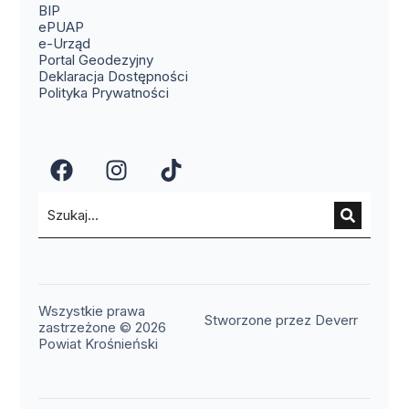
(otwiera się w nowym oknie)
BIP
(otwiera się w nowym oknie)
ePUAP
(otwiera się w nowym oknie)
e-Urząd
(otwiera się w nowym oknie)
Portal Geodezyjny
Deklaracja Dostępności
Polityka Prywatności
(otwiera się w nowym oknie)
(otwiera się w nowym okn
(otwiera się w nowy
Wszystkie prawa
(otwier
Stworzone przez Deverr
zastrzeżone © 2026
Powiat Krośnieński