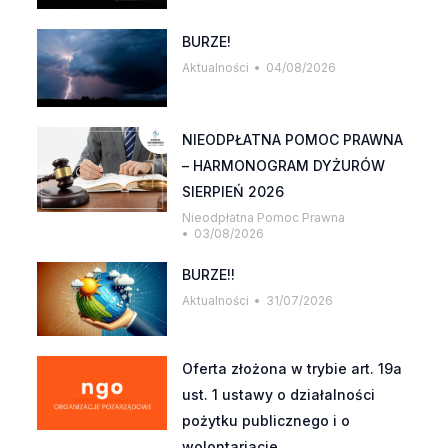
BURZE!
Aktualności
04/08/2026
NIEODPŁATNA POMOC PRAWNA
– HARMONOGRAM DYŻURÓW
SIERPIEŃ 2026
Nieodpłatna Pomoc Prawna
03/08/2026
BURZE!!
Aktualności
31/07/2026
Oferta złożona w trybie art. 19a
ust. 1 ustawy o działalności
pożytku publicznego i o
wolontariacie