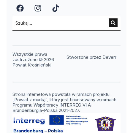
(otwiera się w nowym oknie)
(otwiera się w nowym okn
(otwiera się w nowy
Wszystkie prawa
(otwier
Stworzone przez Deverr
zastrzeżone © 2026
Powiat Krośnieński
Strona internetowa powstała w ramach projektu
„Powiat z marką”, który jest finansowany w ramach
Programu Współpracy INTERREG VI A
Brandenburgia-Polska 2021-2027.