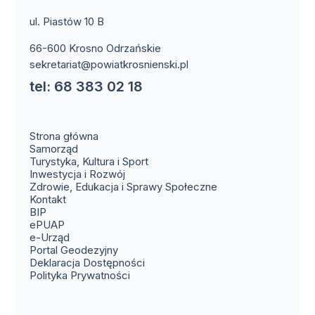
ul. Piastów 10 B
66-600 Krosno Odrzańskie
sekretariat@powiatkrosnienski.pl
tel: 68 383 02 18
Strona główna
Samorząd
Turystyka, Kultura i Sport
Inwestycja i Rozwój
Zdrowie, Edukacja i Sprawy Społeczne
(otwiera się w nowym oknie)
Kontakt
(otwiera się w nowym oknie)
BIP
(otwiera się w nowym oknie)
ePUAP
(otwiera się w nowym oknie)
e-Urząd
(otwiera się w nowym oknie)
Portal Geodezyjny
Deklaracja Dostępności
Polityka Prywatności