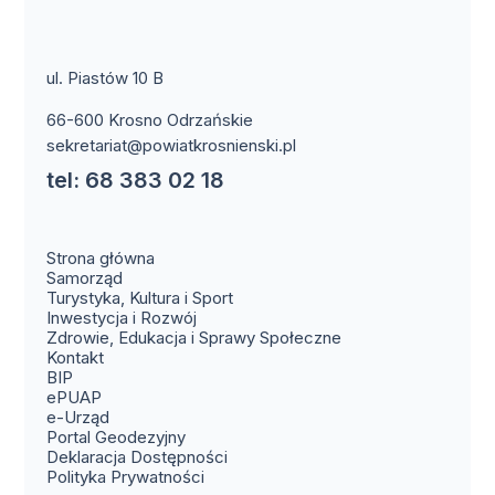
ul. Piastów 10 B
66-600 Krosno Odrzańskie
sekretariat@powiatkrosnienski.pl
tel: 68 383 02 18
Strona główna
Samorząd
Turystyka, Kultura i Sport
Inwestycja i Rozwój
Zdrowie, Edukacja i Sprawy Społeczne
(otwiera się w nowym oknie)
Kontakt
(otwiera się w nowym oknie)
BIP
(otwiera się w nowym oknie)
ePUAP
(otwiera się w nowym oknie)
e-Urząd
(otwiera się w nowym oknie)
Portal Geodezyjny
Deklaracja Dostępności
Polityka Prywatności