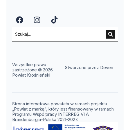
(otwiera się w nowym oknie)
(otwiera się w nowym okn
(otwiera się w nowy
Wszystkie prawa
(otwier
Stworzone przez Deverr
zastrzeżone © 2026
Powiat Krośnieński
Strona internetowa powstała w ramach projektu
„Powiat z marką”, który jest finansowany w ramach
Programu Współpracy INTERREG VI A
Brandenburgia-Polska 2021-2027.