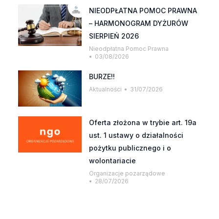
NIEODPŁATNA POMOC PRAWNA
– HARMONOGRAM DYŻURÓW
SIERPIEŃ 2026
Nieodpłatna Pomoc Prawna
03/08/2026
BURZE!!
Aktualności
31/07/2026
Oferta złożona w trybie art. 19a
ust. 1 ustawy o działalności
pożytku publicznego i o
wolontariacie
Organizacje pozarządowe
28/07/2026