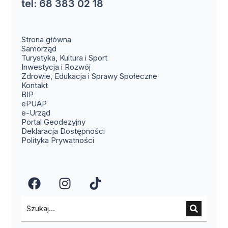
tel: 68 383 02 18
Strona główna
Samorząd
Turystyka, Kultura i Sport
Inwestycja i Rozwój
Zdrowie, Edukacja i Sprawy Społeczne
(otwiera się w nowym oknie)
Kontakt
(otwiera się w nowym oknie)
BIP
(otwiera się w nowym oknie)
ePUAP
(otwiera się w nowym oknie)
e-Urząd
(otwiera się w nowym oknie)
Portal Geodezyjny
Deklaracja Dostępności
Polityka Prywatności
(otwiera się w nowym oknie)
(otwiera się w nowym okn
(otwiera się w nowy