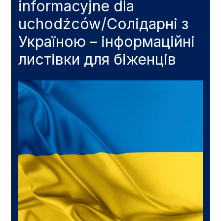
informacyjne dla
uchodźców/Солідарні з
Україною – інформаційні
листівки для біженців