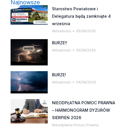
Najnowsze
Starostwo Powiatowe i
Delegatura będą zamknięte 4
września
Aktualności
05/08/2026
BURZE!!
Aktualności
05/08/2026
BURZE!
Aktualności
04/08/2026
NIEODPŁATNA POMOC PRAWNA
– HARMONOGRAM DYŻURÓW
SIERPIEŃ 2026
Nieodpłatna Pomoc Prawna