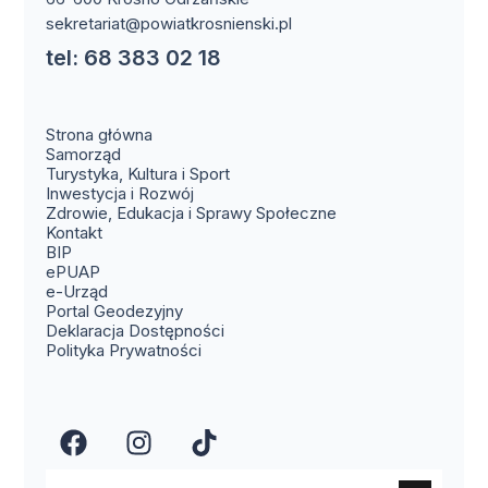
sekretariat@powiatkrosnienski.pl
tel: 68 383 02 18
Strona główna
Samorząd
Turystyka, Kultura i Sport
Inwestycja i Rozwój
Zdrowie, Edukacja i Sprawy Społeczne
(otwiera się w nowym oknie)
Kontakt
(otwiera się w nowym oknie)
BIP
(otwiera się w nowym oknie)
ePUAP
(otwiera się w nowym oknie)
e-Urząd
(otwiera się w nowym oknie)
Portal Geodezyjny
Deklaracja Dostępności
Polityka Prywatności
(otwiera się w nowym oknie)
(otwiera się w nowym okn
(otwiera się w nowy