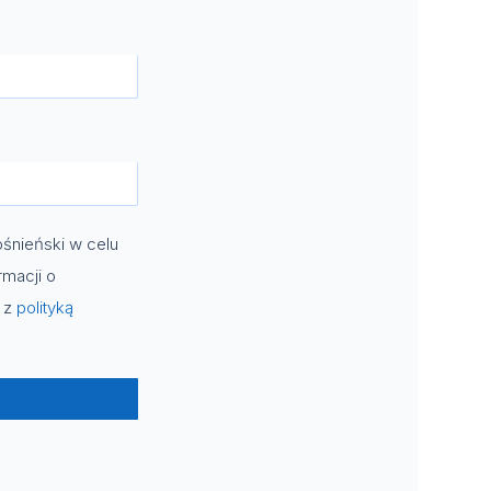
śnieński w celu
rmacji o
e z
polityką