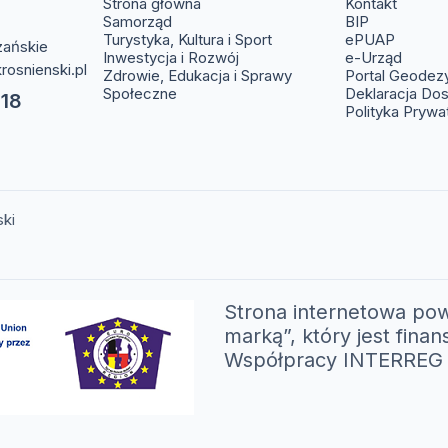
(otwier
Strona główna
Kontakt
(otwiera s
Samorząd
BIP
(otwier
Turystyka, Kultura i Sport
ePUAP
zańskie
(otwie
Inwestycja i Rozwój
e-Urząd
rosnienski.pl
Zdrowie, Edukacja i Sprawy
Portal Geodez
Społeczne
Deklaracja Do
 18
Polityka Prywa
ski
Strona internetowa pow
marką”, który jest fi
Współpracy INTERREG V