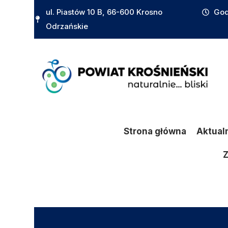
do
ul. Piastów 10 B, 66-600 Krosno
God
treści
Odrzańskie
Strona główna
Aktual
Z