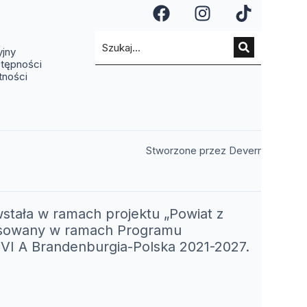
a się w nowym oknie)
ię w nowym oknie)
(otwiera się w n
(otwiera si
(otwier
a się w nowym oknie)
ra się w nowym oknie)
(otwiera się w nowym oknie)
yjny
stępności
tności
(otwiera 
Stworzone przez Deverr
stała w ramach projektu „Powiat z
nansowany w ramach Programu
I A Brandenburgia-Polska 2021-2027.