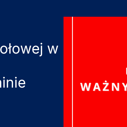
iołowej w
inie