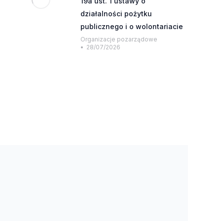
19a ust. 1 ustawy o
działalności pożytku
publicznego i o wolontariacie
Organizacje pozarządowe
28/07/2026