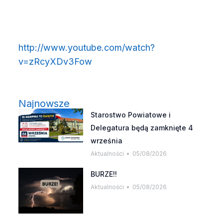
http://www.youtube.com/watch?
(otwiera się w nowym oknie)
v=zRcyXDv3Fow
Najnowsze
Starostwo Powiatowe i
Delegatura będą zamknięte 4
września
Aktualności
05/08/2026
BURZE!!
Aktualności
05/08/2026