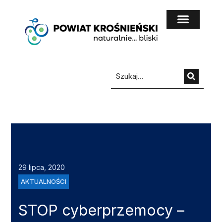
do
treści
29 lipca, 2020
AKTUALNOŚCI
STOP cyberprzemocy –