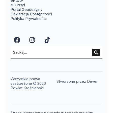
(otwiera się w nowym oknie)
ePUAP
(otwiera się w nowym oknie)
e-Urząd
(otwiera się w nowym oknie)
Portal Geodezyjny
Deklaracja Dostępności
Polityka Prywatności
(otwiera się w nowym oknie)
(otwiera się w nowym okn
(otwiera się w nowy
Wszystkie prawa
(otwier
Stworzone przez Deverr
zastrzeżone © 2026
Powiat Krośnieński
Strona internetowa powstała w ramach projektu