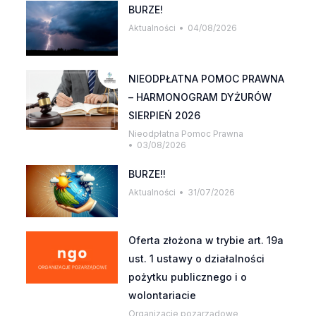
BURZE!
Aktualności
04/08/2026
NIEODPŁATNA POMOC PRAWNA
– HARMONOGRAM DYŻURÓW
SIERPIEŃ 2026
Nieodpłatna Pomoc Prawna
03/08/2026
BURZE!!
Aktualności
31/07/2026
Oferta złożona w trybie art. 19a
ust. 1 ustawy o działalności
pożytku publicznego i o
wolontariacie
Organizacje pozarządowe