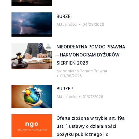
BURZE!
Aktualności
04/08/2026
NIEODPŁATNA POMOC PRAWNA
– HARMONOGRAM DYŻURÓW
SIERPIEŃ 2026
Nieodpłatna Pomoc Prawna
03/08/2026
BURZE!!
Aktualności
31/07/2026
Oferta złożona w trybie art. 19a
ust. 1 ustawy o działalności
pożytku publicznego i o