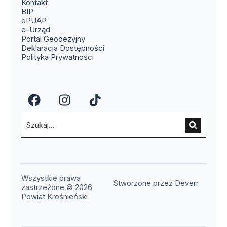
(otwiera się w nowym oknie)
Kontakt
(otwiera się w nowym oknie)
BIP
(otwiera się w nowym oknie)
ePUAP
(otwiera się w nowym oknie)
e-Urząd
(otwiera się w nowym oknie)
Portal Geodezyjny
Deklaracja Dostępności
Polityka Prywatności
(otwiera się w nowym oknie)
(otwiera się w nowym okn
(otwiera się w nowy
Wszystkie prawa
(otwier
Stworzone przez Deverr
zastrzeżone © 2026
Powiat Krośnieński