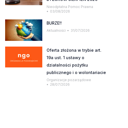
Nieodpłatna Pomoc Prawna
03/08/2026
BURZE!!
Aktualności
31/07/2026
Oferta złożona w trybie art.
19a ust. 1 ustawy o
działalności pożytku
publicznego i o wolontariacie
Organizacje pozarządowe
28/07/2026