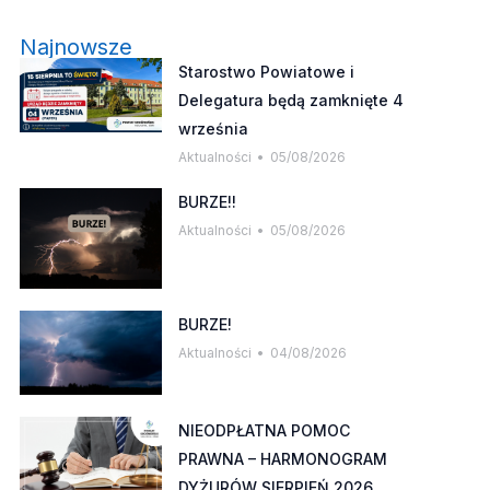
Najnowsze
Starostwo Powiatowe i
Delegatura będą zamknięte 4
września
Aktualności
05/08/2026
BURZE!!
Aktualności
05/08/2026
BURZE!
Aktualności
04/08/2026
NIEODPŁATNA POMOC
PRAWNA – HARMONOGRAM
DYŻURÓW SIERPIEŃ 2026