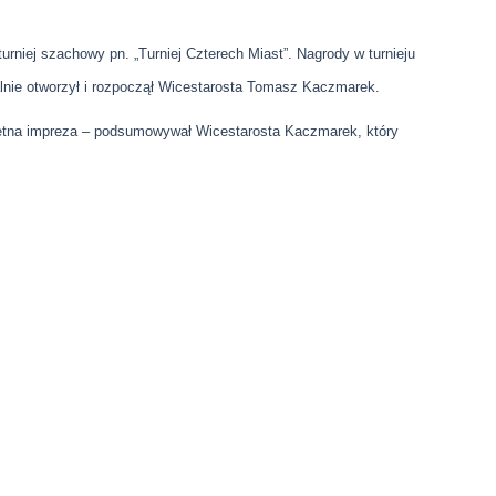
turniej szachowy pn. „Turniej Czterech Miast”. Nagrody w turnieju
alnie otworzył i rozpoczął Wicestarosta
Tomasz Kaczmarek
.
etna impreza – podsumowywał Wicestarosta Kaczmarek, który