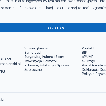
nformacji marketingowych (w tym materiałów promocyjnych i info
za pomocą środków komunikacji elektronicznej (e-mail), zgodni
Zapisz się
(otwier
Strona główna
Kontakt
(otwiera s
Samorząd
BIP
(otwier
Turystyka, Kultura i Sport
ePUAP
zańskie
(otwie
Inwestycja i Rozwój
e-Urząd
rosnienski.pl
Zdrowie, Edukacja i Sprawy
Portal Geodez
Społeczne
Deklaracja Do
 18
Polityka Prywa
ski