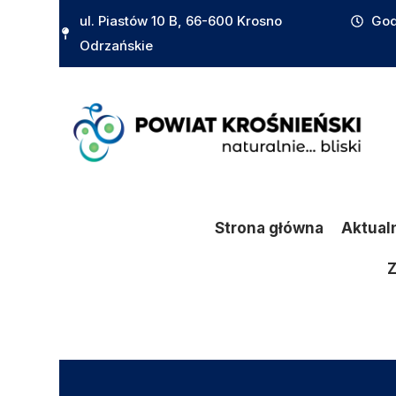
do
ul. Piastów 10 B, 66-600 Krosno
God
treści
Odrzańskie
Strona główna
Aktual
Z