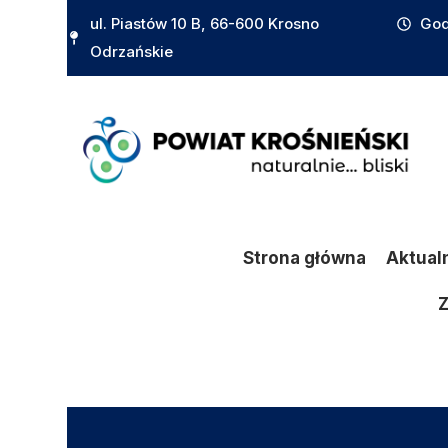
do
ul. Piastów 10 B, 66-600 Krosno
God
treści
Odrzańskie
Strona główna
Aktual
Z