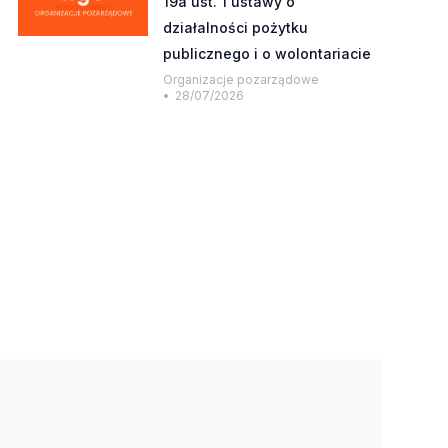
19a ust. 1 ustawy o
działalności pożytku
publicznego i o wolontariacie
Organizacje pozarządowe
28/07/2026