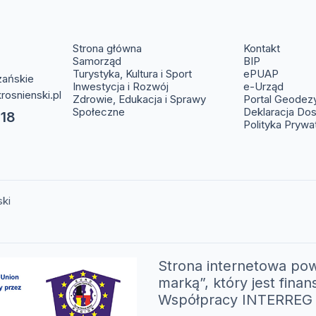
(otwier
Strona główna
Kontakt
(otwiera s
Samorząd
BIP
(otwier
Turystyka, Kultura i Sport
ePUAP
zańskie
(otwie
Inwestycja i Rozwój
e-Urząd
rosnienski.pl
Zdrowie, Edukacja i Sprawy
Portal Geodez
Społeczne
Deklaracja Do
 18
Polityka Prywa
ski
Strona internetowa pow
marką”, który jest fi
Współpracy INTERREG V