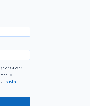
śnieński w celu
rmacji o
e z
polityką