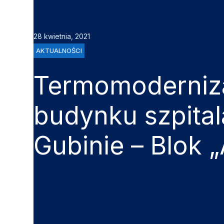
28 kwietnia, 2021
AKTUALNOŚCI
Termomoderniz
budynku szpita
Gubinie – Blok „