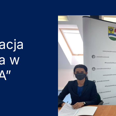
acja
la w
A”