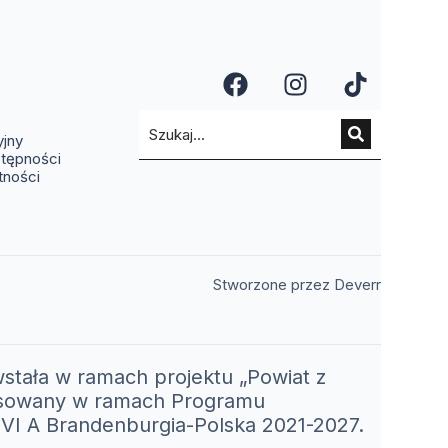
a się w nowym oknie)
ię w nowym oknie)
(otwiera się w n
(otwiera si
(otwier
a się w nowym oknie)
ra się w nowym oknie)
(otwiera się w nowym oknie)
yjny
stępności
tności
(otwiera 
Stworzone przez Deverr
stała w ramach projektu „Powiat z
nansowany w ramach Programu
I A Brandenburgia-Polska 2021-2027.