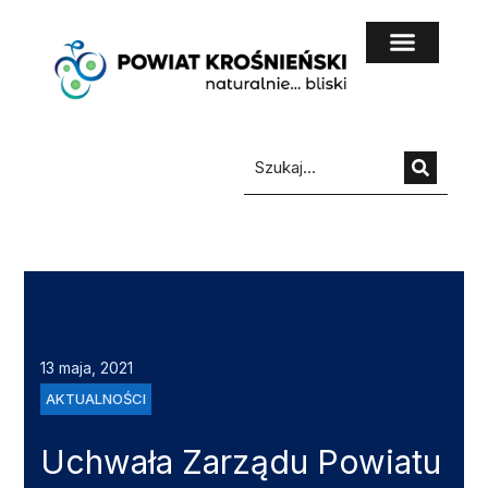
do
treści
13 maja, 2021
AKTUALNOŚCI
Uchwała Zarządu Powiatu