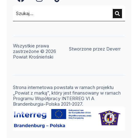
(otwiera się w nowym oknie)
(otwiera się w nowym okn
(otwiera się w nowy
Wszystkie prawa
(otwier
Stworzone przez Deverr
zastrzeżone © 2026
Powiat Krośnieński
Strona internetowa powstała w ramach projektu
„Powiat z marką”, który jest finansowany w ramach
Programu Współpracy INTERREG VI A
Brandenburgia-Polska 2021-2027.