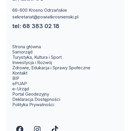
66-600 Krosno Odrzańskie
sekretariat@powiatkrosnienski.pl
tel: 68 383 02 18
Strona główna
Samorząd
Turystyka, Kultura i Sport
Inwestycja i Rozwój
Zdrowie, Edukacja i Sprawy Społeczne
(otwiera się w nowym oknie)
Kontakt
(otwiera się w nowym oknie)
BIP
(otwiera się w nowym oknie)
ePUAP
(otwiera się w nowym oknie)
e-Urząd
(otwiera się w nowym oknie)
Portal Geodezyjny
Deklaracja Dostępności
Polityka Prywatności