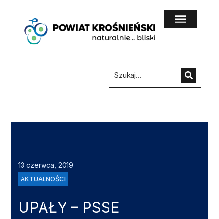
do
treści
13 czerwca, 2019
AKTUALNOŚCI
UPAŁY – PSSE