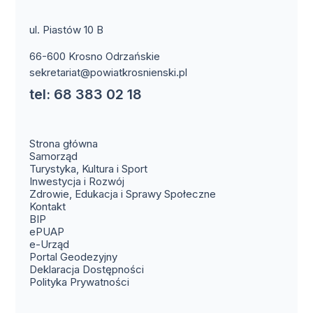
ul. Piastów 10 B
66-600 Krosno Odrzańskie
sekretariat@powiatkrosnienski.pl
tel: 68 383 02 18
Strona główna
Samorząd
Turystyka, Kultura i Sport
Inwestycja i Rozwój
Zdrowie, Edukacja i Sprawy Społeczne
(otwiera się w nowym oknie)
Kontakt
(otwiera się w nowym oknie)
BIP
(otwiera się w nowym oknie)
ePUAP
(otwiera się w nowym oknie)
e-Urząd
(otwiera się w nowym oknie)
Portal Geodezyjny
Deklaracja Dostępności
Polityka Prywatności