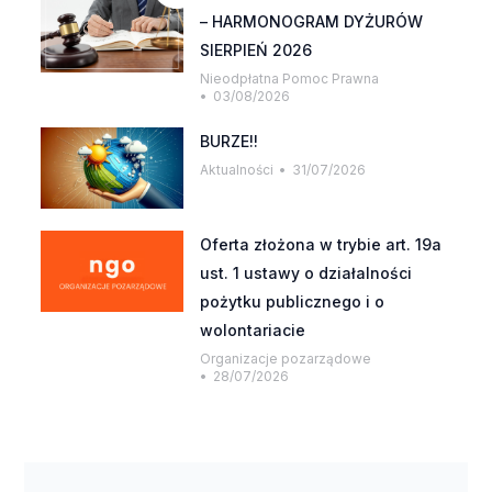
– HARMONOGRAM DYŻURÓW
SIERPIEŃ 2026
Nieodpłatna Pomoc Prawna
03/08/2026
BURZE!!
Aktualności
31/07/2026
Oferta złożona w trybie art. 19a
ust. 1 ustawy o działalności
pożytku publicznego i o
wolontariacie
Organizacje pozarządowe
28/07/2026