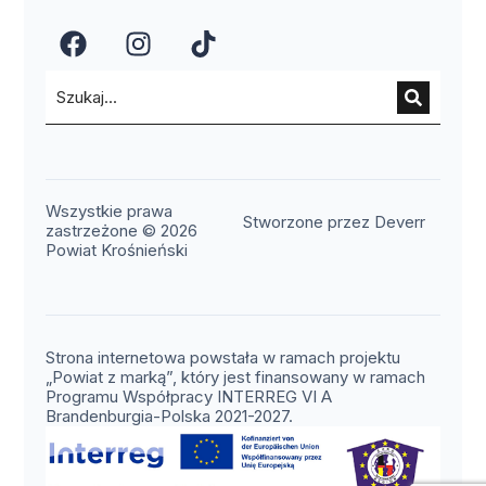
(otwiera się w nowym oknie)
(otwiera się w nowym okn
(otwiera się w nowy
Wszystkie prawa
(otwier
Stworzone przez Deverr
zastrzeżone © 2026
Powiat Krośnieński
Strona internetowa powstała w ramach projektu
„Powiat z marką”, który jest finansowany w ramach
Programu Współpracy INTERREG VI A
Brandenburgia-Polska 2021-2027.