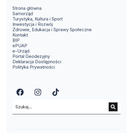
Strona główna
Samorząd
Turystyka, Kultura i Sport
Inwestycja i Rozwój
Zdrowie, Edukacja i Sprawy Społeczne
(otwiera się w nowym oknie)
Kontakt
(otwiera się w nowym oknie)
BIP
(otwiera się w nowym oknie)
ePUAP
(otwiera się w nowym oknie)
e-Urząd
(otwiera się w nowym oknie)
Portal Geodezyjny
Deklaracja Dostępności
Polityka Prywatności
(otwiera się w nowym oknie)
(otwiera się w nowym okn
(otwiera się w nowy