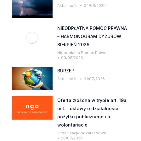
Aktualności
04/08/2026
NIEODPŁATNA POMOC PRAWNA
– HARMONOGRAM DYŻURÓW
SIERPIEŃ 2026
Nieodpłatna Pomoc Prawna
03/08/2026
BURZE!!
Aktualności
31/07/2026
Oferta złożona w trybie art. 19a
ust. 1 ustawy o działalności
pożytku publicznego i o
wolontariacie
Organizacje pozarządowe
28/07/2026