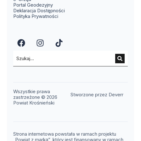
(otwiera się w nowym oknie)
Portal Geodezyjny
Deklaracja Dostępności
Polityka Prywatności
(otwiera się w nowym oknie)
(otwiera się w nowym okn
(otwiera się w nowy
Wszystkie prawa
(otwier
Stworzone przez Deverr
zastrzeżone © 2026
Powiat Krośnieński
Strona internetowa powstała w ramach projektu
„Powiat z marką”, który jest finansowany w ramach