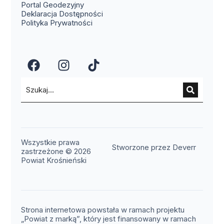
(otwiera się w nowym oknie)
Portal Geodezyjny
Deklaracja Dostępności
Polityka Prywatności
(otwiera się w nowym oknie)
(otwiera się w nowym okn
(otwiera się w nowy
Wszystkie prawa
(otwier
Stworzone przez Deverr
zastrzeżone © 2026
Powiat Krośnieński
Strona internetowa powstała w ramach projektu
„Powiat z marką”, który jest finansowany w ramach