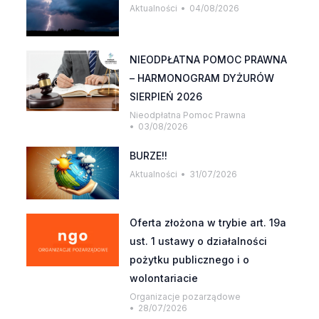
Aktualności
04/08/2026
NIEODPŁATNA POMOC PRAWNA
– HARMONOGRAM DYŻURÓW
SIERPIEŃ 2026
Nieodpłatna Pomoc Prawna
03/08/2026
BURZE!!
Aktualności
31/07/2026
Oferta złożona w trybie art. 19a
ust. 1 ustawy o działalności
pożytku publicznego i o
wolontariacie
Organizacje pozarządowe
28/07/2026