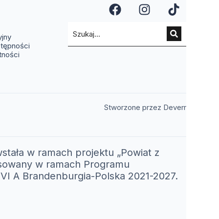
a się w nowym oknie)
ię w nowym oknie)
(otwiera się w n
(otwiera si
(otwier
a się w nowym oknie)
ra się w nowym oknie)
(otwiera się w nowym oknie)
yjny
stępności
tności
(otwiera 
Stworzone przez Deverr
stała w ramach projektu „Powiat z
nansowany w ramach Programu
I A Brandenburgia-Polska 2021-2027.