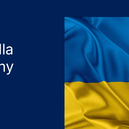
la
ny