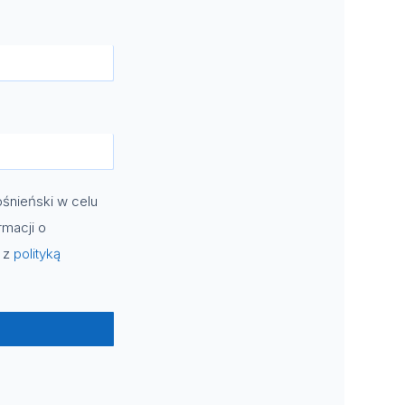
śnieński w celu
rmacji o
e z
polityką