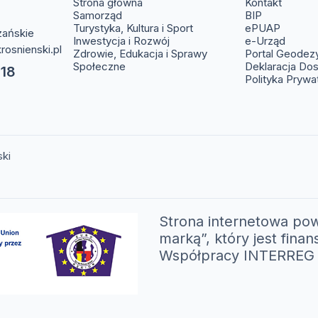
(otwier
Strona główna
Kontakt
(otwiera s
Samorząd
BIP
(otwier
Turystyka, Kultura i Sport
ePUAP
zańskie
(otwie
Inwestycja i Rozwój
e-Urząd
rosnienski.pl
Zdrowie, Edukacja i Sprawy
Portal Geodez
Społeczne
Deklaracja Do
 18
Polityka Prywa
ski
Strona internetowa pow
marką”, który jest fi
Współpracy INTERREG V