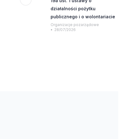
19a ust. 1 ustawy o
działalności pożytku
publicznego i o wolontariacie
Organizacje pozarządowe
28/07/2026