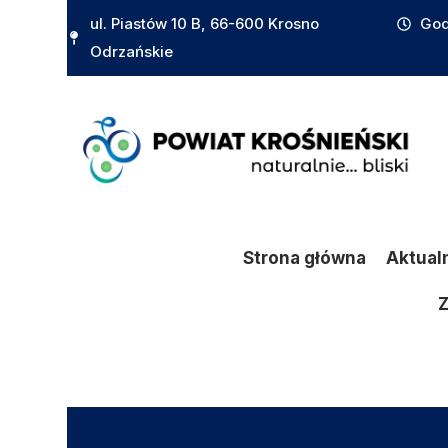
do
ul. Piastów 10 B, 66-600 Krosno
God
treści
Odrzańskie
Strona główna
Aktual
Z