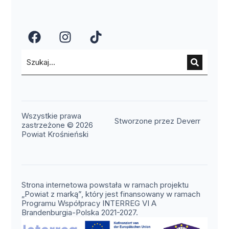
(otwiera się w nowym oknie)
(otwiera się w nowym okn
(otwiera się w nowy
Wszystkie prawa
(otwier
Stworzone przez Deverr
zastrzeżone © 2026
Powiat Krośnieński
Strona internetowa powstała w ramach projektu
„Powiat z marką”, który jest finansowany w ramach
Programu Współpracy INTERREG VI A
Brandenburgia-Polska 2021-2027.