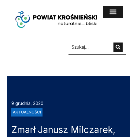
do
treści
9 grudnia, 2020
AKTUALNOŚCI
Zmarł Janusz Milczarek,