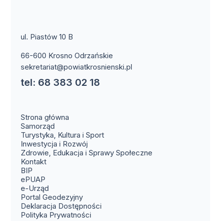
ul. Piastów 10 B
66-600 Krosno Odrzańskie
sekretariat@powiatkrosnienski.pl
tel: 68 383 02 18
Strona główna
Samorząd
Turystyka, Kultura i Sport
Inwestycja i Rozwój
Zdrowie, Edukacja i Sprawy Społeczne
(otwiera się w nowym oknie)
Kontakt
(otwiera się w nowym oknie)
BIP
(otwiera się w nowym oknie)
ePUAP
(otwiera się w nowym oknie)
e-Urząd
(otwiera się w nowym oknie)
Portal Geodezyjny
Deklaracja Dostępności
Polityka Prywatności