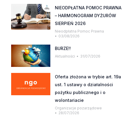
NIEODPŁATNA POMOC PRAWNA
– HARMONOGRAM DYŻURÓW
SIERPIEŃ 2026
Nieodpłatna Pomoc Prawna
03/08/2026
BURZE!!
Aktualności
31/07/2026
Oferta złożona w trybie art. 19a
ust. 1 ustawy o działalności
pożytku publicznego i o
wolontariacie
Organizacje pozarządowe
28/07/2026